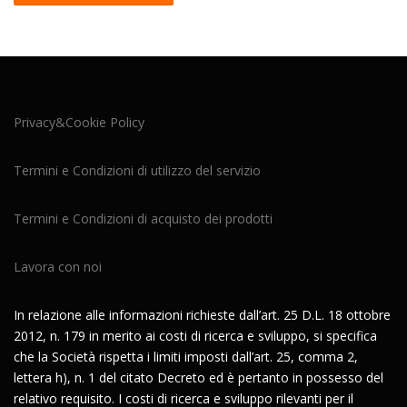
Privacy&Cookie Policy
Termini e Condizioni di utilizzo del servizio
Termini e Condizioni di acquisto dei prodotti
Lavora con noi
In relazione alle informazioni richieste dall’art. 25 D.L. 18 ottobre
2012, n. 179 in merito ai costi di ricerca e sviluppo, si specifica
che la Società rispetta i limiti imposti dall’art. 25, comma 2,
lettera h), n. 1 del citato Decreto ed è pertanto in possesso del
relativo requisito. I costi di ricerca e sviluppo rilevanti per il