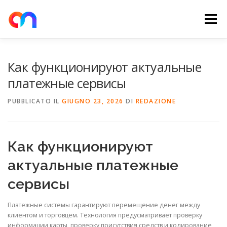
Passa
al
Menu
contenuto
HOME
RETE DI RICARICA
E-MOBILITY
Как функционируют актуальные
платежные сервисы
NEWS
SHOP
CONTATTI
ABOUT US
PUBBLICATO IL
GIUGNO 23, 2026
DI
REDAZIONE
Как функционируют
актуальные платежные
сервисы
Платежные системы гарантируют перемещение денег между
клиентом и торговцем. Технология предусматривает проверку
информации карты, проверку присутствия средств и кодирование