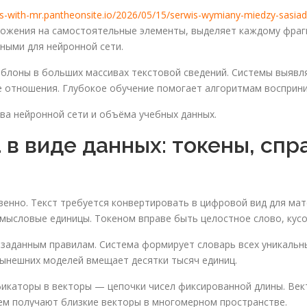
als-with-mr.pantheonsite.io/2026/05/15/serwis-wymiany-miedzy-sasia
ложения на самостоятельные элементы, выделяет каждому фраг
ыми для нейронной сети.
блоны в больших массивах текстовой сведений. Системы выявл
 отношения. Глубокое обучение помогает алгоритмам восприни
ва нейронной сети и объёма учебных данных.
в виде данных: токены, спр
венно. Текст требуется конвертировать в цифровой вид для мат
мысловые единицы. Токеном вправе быть целостное слово, кусок
заданным правилам. Система формирует словарь всех уникальны
нынешних моделей вмещает десятки тысяч единиц.
фикаторы в векторы — цепочки чисел фиксированной длины. Ве
ем получают близкие векторы в многомерном пространстве.