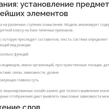
ния: установление предмет
нейших элементов
та на различных ступенях осмысления. Модель анализирует соде
ретной классу на базе типичных признаков.
, которую преследует составитель текста. Система определяет 
ющий вид реакции.
сколько функций:
 индивидов, имена организаций, пространственные локации, да
тами: связи, зависимости, уровни
ризующих главное суть
 лицензированные онлайн казино для точного выявления значе
орные отображения дают выявлять смысловые зависимости межд
жение слов