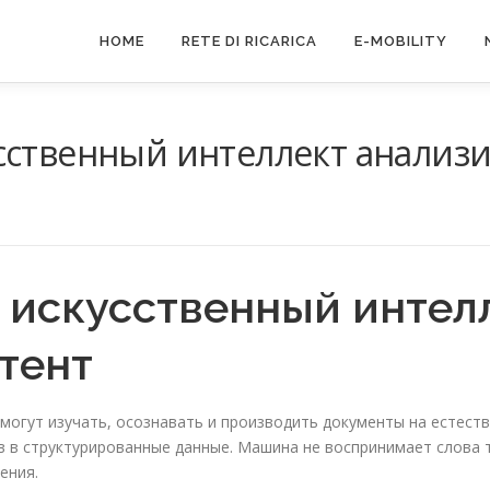
HOME
RETE DI RICARICA
E-MOBILITY
сственный интеллект анализи
E
 искусственный интел
тент
огут изучать, осознавать и производить документы на естеств
в структурированные данные. Машина не воспринимает слова т
ения.