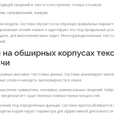
одящей сведений в тексте и построение точных откликов
иям, направлениям, жанрам
ки модели. Система обучается на образцах правильных вариант
рованные онлайн казино и адаптируют его под профильные усл
адаче, для выполнения иных задач. Многофункциональные текс
ий.
 на обширных корпусах текс
ачи
ромных массивах текстовых данных. Системы анализируют миллиа
ые слова и находить закономерности в языке.
ысление грамматики, значимых, универсальных сведений. Нейр
сс предполагает существенных компьютерных мощностей.
учение под определённые функции. Система приспосабливается 
горитм корректирует параметры для эффективной деятельности 