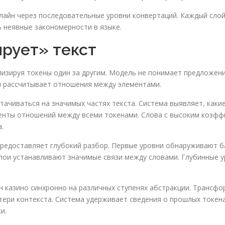
лайн через последовательные уровни конвертаций. Каждый слой
 неявные закономерности в языке.
ирует» текст
лизируя токены один за другим. Модель не понимает предложен
 рассчитывает отношения между элементами.
ачиваться на значимых частях текста. Система выявляет, какие
енты отношений между всеми токенами. Слова с высоким коэф
.
редоставляет глубокий разбор. Первые уровни обнаруживают ба
слои устанавливают значимые связи между словами. Глубинные
 казино синхронно на различных ступенях абстракции. Трансфо
ери контекста. Система удерживает сведения о прошлых токена
и.