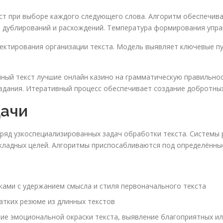
ст при выборе каждого следующего слова. Алгоритм обеспечив
 дублирований и расхождений. Температура формирования упра
ектирования организации текста. Модель выявляет ключевые п
ный текст лучшие онлайн казино на грамматическую правильно
оздания. Итеративный процесс обеспечивает создание добротных
дачи
яд узкоспециализированных задач обработки текста. Системы 
кладных целей. Алгоритмы приспосабливаются под определённые
ами с удержанием смысла и стиля первоначального текста
атких резюме из длинных текстов
ие эмоциональной окраски текста, выявление благоприятных ил