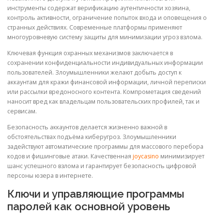
инструменты содержат верификацию аутентичности хозяина,
контроль активности, ограничение попыток входа и оповещения о
странных действиях. Современные платформы применяют
многоуровневую систему защиты для минимизации угроз взлома.
Ключевая функция охранных механизмов заключается в
сохранении конфиденциальности индивидуальных информации
пользователей. Злоумышленники желают добыть доступ к
аккаунтам для кражи финансовой информации, личной переписки
или рассылки вредоносного контента. Компрометация сведений
наносит вред как владельцам пользовательских профилей, так и
сервисам.
Безопасность аккаунтов делается жизненно важной в
обстоятельствах подъёма киберугроз. Злоумышленники
задействуют автоматические программы для массового перебора
кодов и фишинговые атаки. Качественная
joycasino
минимизирует
шанс успешного взлома и гарантирует безопасность цифровой
персоны юзера в интернете.
Ключи и управляющие программы
паролей как основной уровень