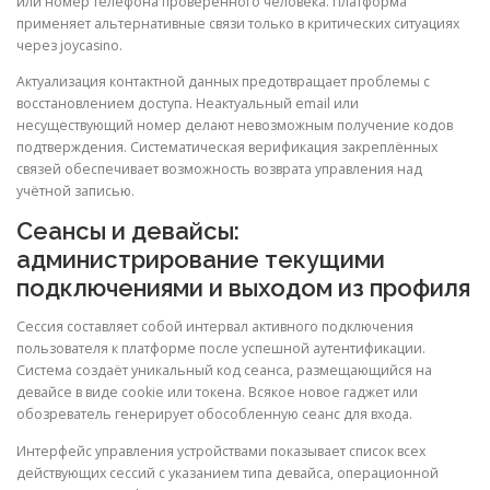
или номер телефона проверенного человека. Платформа
применяет альтернативные связи только в критических ситуациях
через joycasino.
Актуализация контактной данных предотвращает проблемы с
восстановлением доступа. Неактуальный email или
несуществующий номер делают невозможным получение кодов
подтверждения. Систематическая верификация закреплённых
связей обеспечивает возможность возврата управления над
учётной записью.
Сеансы и девайсы:
администрирование текущими
подключениями и выходом из профиля
Сессия составляет собой интервал активного подключения
пользователя к платформе после успешной аутентификации.
Система создаёт уникальный код сеанса, размещающийся на
девайсе в виде cookie или токена. Всякое новое гаджет или
обозреватель генерирует обособленную сеанс для входа.
Интерфейс управления устройствами показывает список всех
действующих сессий с указанием типа девайса, операционной