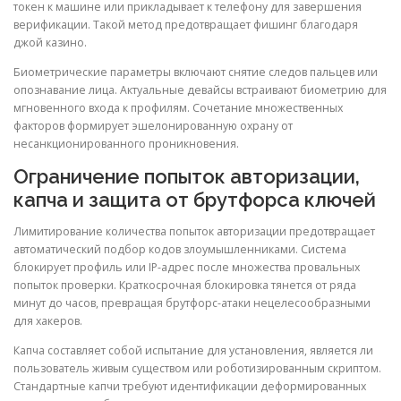
токен к машине или прикладывает к телефону для завершения
верификации. Такой метод предотвращает фишинг благодаря
джой казино.
Биометрические параметры включают снятие следов пальцев или
опознавание лица. Актуальные девайсы встраивают биометрию для
мгновенного входа к профилям. Сочетание множественных
факторов формирует эшелонированную охрану от
несанкционированного проникновения.
Ограничение попыток авторизации,
капча и защита от брутфорса ключей
Лимитирование количества попыток авторизации предотвращает
автоматический подбор кодов злоумышленниками. Система
блокирует профиль или IP-адрес после множества провальных
попыток проверки. Краткосрочная блокировка тянется от ряда
минут до часов, превращая брутфорс-атаки нецелесообразными
для хакеров.
Капча составляет собой испытание для установления, является ли
пользователь живым существом или роботизированным скриптом.
Стандартные капчи требуют идентификации деформированных