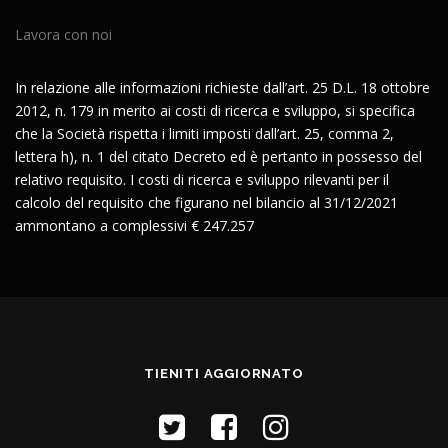
Lavora con noi
In relazione alle informazioni richieste dall’art. 25 D.L. 18 ottobre
2012, n. 179 in merito ai costi di ricerca e sviluppo, si specifica
che la Società rispetta i limiti imposti dall’art. 25, comma 2,
lettera h), n. 1 del citato Decreto ed è pertanto in possesso del
relativo requisito. I costi di ricerca e sviluppo rilevanti per il
calcolo del requisito che figurano nel bilancio al 31/12/2021
ammontano a complessivi € 247.257
TIENITI AGGIORNATO