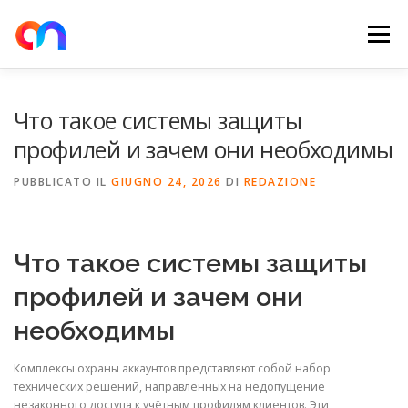
Passa
al
Menu
contenuto
HOME
RETE DI RICARICA
E-MOBILITY
Что такое системы защиты
профилей и зачем они необходимы
NEWS
SHOP
CONTATTI
ABOUT US
PUBBLICATO IL
GIUGNO 24, 2026
DI
REDAZIONE
Что такое системы защиты
профилей и зачем они
необходимы
Комплексы охраны аккаунтов представляют собой набор
технических решений, направленных на недопущение
незаконного доступа к учётным профилям клиентов. Эти