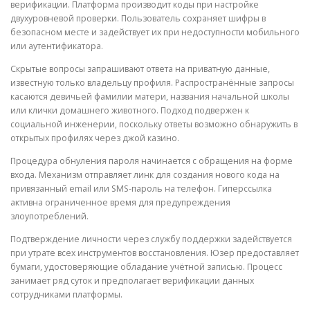
верификации. Платформа производит коды при настройке
двухуровневой проверки. Пользователь сохраняет шифры в
безопасном месте и задействует их при недоступности мобильного
или аутентификатора.
Скрытые вопросы запрашивают ответа на приватную данные,
известную только владельцу профиля. Распространённые запросы
касаются девичьей фамилии матери, названия начальной школы
или клички домашнего животного. Подход подвержен к
социальной инженерии, поскольку ответы возможно обнаружить в
открытых профилях через джой казино.
Процедура обнуления пароля начинается с обращения на форме
входа. Механизм отправляет линк для создания нового кода на
привязанный email или SMS-пароль на телефон. Гиперссылка
активна ограниченное время для предупреждения
злоупотреблений.
Подтверждение личности через службу поддержки задействуется
при утрате всех инструментов восстановления. Юзер предоставляет
бумаги, удостоверяющие обладание учётной записью. Процесс
занимает ряд суток и предполагает верификации данных
сотрудниками платформы.