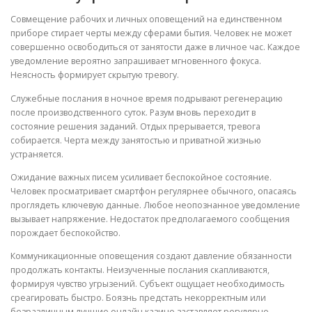
Совмещение рабочих и личных оповещений на единственном
приборе стирает черты между сферами бытия. Человек не может
совершенно освободиться от занятости даже в личное час. Каждое
уведомление вероятно запрашивает мгновенного фокуса.
Неясность формирует скрытую тревогу.
Служебные послания в ночное время подрывают регенерацию
после производственного суток. Разум вновь переходит в
состояние решения заданий. Отдых прерывается, тревога
собирается. Черта между занятостью и приватной жизнью
устраняется.
Ожидание важных писем усиливает беспокойное состояние.
Человек просматривает смартфон регулярнее обычного, опасаясь
проглядеть ключевую данные. Любое неопознанное уведомление
вызывает напряжение. Недостаток предполагаемого сообщения
порождает беспокойство.
Коммуникационные оповещения создают давление обязанности
продолжать контакты. Неизученные послания скапливаются,
формируя чувство угрызений. Субъект ощущает необходимость
среагировать быстро. Боязнь предстать некорректным или
безразличным лучшие онлайн казино заставляет регулярно