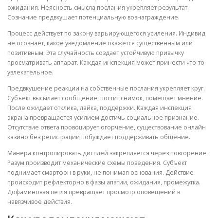
ожидания. Неясность смысла послания укрепляет результат.
Сознание предвкушает потенциальную вознаграждение.
Процесс действует по закону варьирующегося усиления. Индивид
не осознаёт, какое уведомление окажется существенным или
позитивным. Эта случайность создаёт устойчивую привычку
просматривать аппарат. Каждая инспекция может принести что-то
увлекательное.
Предвкушение реакции на собственные послания укрепляет круг.
Субъект высылает сообщение, постит снимок, помещает мнение.
После ожидает отклика, лайка, поддержки. Каждая инспекция
экрана превращается усилием достичь социальное признание.
Отсутствие ответа провоцирует огорчение, существование онлайн
казино без регистрации побуждает поддерживать общение.
Манера контролировать дисплей закрепляется через повторение.
Разум производит механические схемы поведения. Субъект
поднимает смартфон в руки, не понимая основания. Действие
происходит рефлекторно в фазы апатии, ожидания, промежутка.
Дофаминовая петля превращает просмотр оповещений в
навязчивое действия.