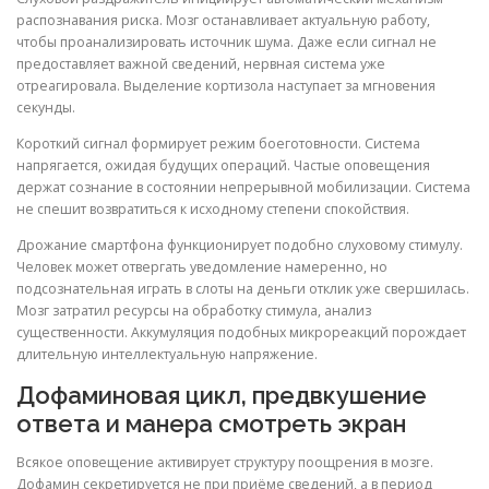
распознавания риска. Мозг останавливает актуальную работу,
чтобы проанализировать источник шума. Даже если сигнал не
предоставляет важной сведений, нервная система уже
отреагировала. Выделение кортизола наступает за мгновения
секунды.
Короткий сигнал формирует режим боеготовности. Система
напрягается, ожидая будущих операций. Частые оповещения
держат сознание в состоянии непрерывной мобилизации. Система
не спешит возвратиться к исходному степени спокойствия.
Дрожание смартфона функционирует подобно слуховому стимулу.
Человек может отвергать уведомление намеренно, но
подсознательная играть в слоты на деньги отклик уже свершилась.
Мозг затратил ресурсы на обработку стимула, анализ
существенности. Аккумуляция подобных микрореакций порождает
длительную интеллектуальную напряжение.
Дофаминовая цикл, предвкушение
ответа и манера смотреть экран
Всякое оповещение активирует структуру поощрения в мозге.
Дофамин секретируется не при приёме сведений, а в период