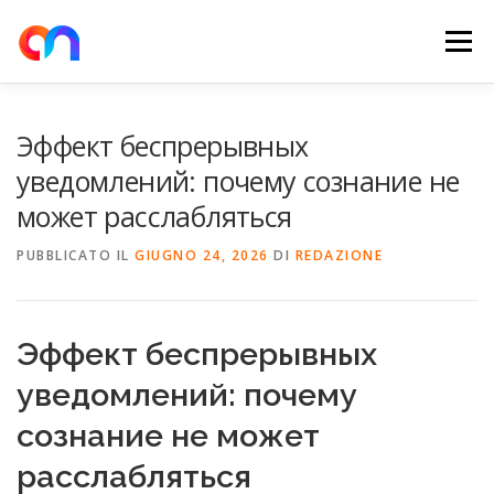
Passa
al
Menu
contenuto
HOME
RETE DI RICARICA
E-MOBILITY
Эффект беспрерывных
уведомлений: почему сознание не
может расслабляться
NEWS
SHOP
CONTATTI
ABOUT US
PUBBLICATO IL
GIUGNO 24, 2026
DI
REDAZIONE
Эффект беспрерывных
уведомлений: почему
сознание не может
расслабляться