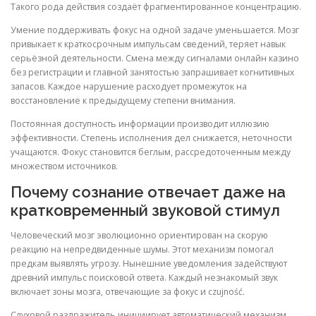
Такого рода действия создаёт фрагментированное концентрацию.
Умение поддерживать фокус на одной задаче уменьшается. Мозг
привыкает к краткосрочным импульсам сведений, теряет навык
серьёзной деятельности. Смена между сигналами онлайн казино
без регистрации и главной занятостью запрашивает когнитивных
запасов. Каждое нарушение расходует промежуток на
восстановление к предыдущему степени внимания.
Постоянная доступность информации производит иллюзию
эффективности. Степень исполнения дел снижается, неточности
учащаются. Фокус становится беглым, рассредоточенным между
множеством источников.
Почему сознание отвечает даже на
кратковременный звуковой стимул
Человеческий мозг эволюционно ориентирован на скорую
реакцию на непредвиденные шумы. Этот механизм помогал
предкам выявлять угрозу. Нынешние уведомления задействуют
древний импульс поисковой ответа. Каждый незнакомый звук
включает зоны мозга, отвечающие за фокус и czujność.
Слуховой раздражитель инициирует автоматический механизм