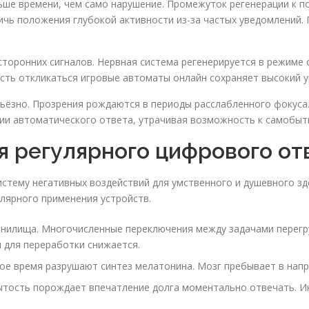
ше времени, чем само нарушение. Промежуток регенерации к по
ичь положения глубокой активности из-за частых уведомлений.
сторонних сигналов. Нервная система регенерируется в режиме
ость откликаться игровые автоматы онлайн сохраняет высокий 
ьёзно. Прозрения рождаются в периоды расслабленного фокуса
нии автоматического ответа, утрачивая возможность к самобыт
я регулярного цифрового от
стему негативных воздействий для умственного и душевного з
улярного применения устройств.
нилища. Многочисленные переключения между задачами перегр
 для переработки снижается.
ное время разрушают синтез мелатонина. Мозг пребывает в нап
рытость порождает впечатление долга моментально отвечать. 