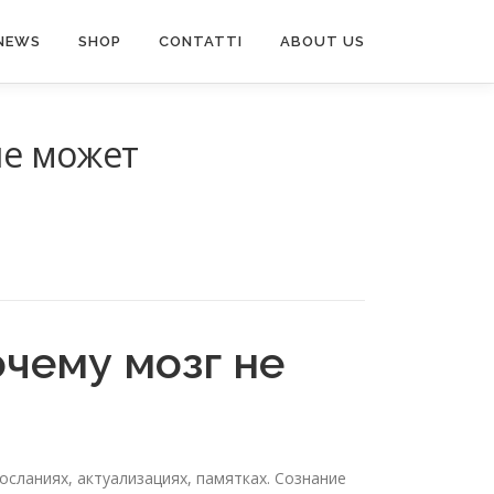
NEWS
SHOP
CONTATTI
ABOUT US
не может
чему мозг не
сланиях, актуализациях, памятках. Сознание