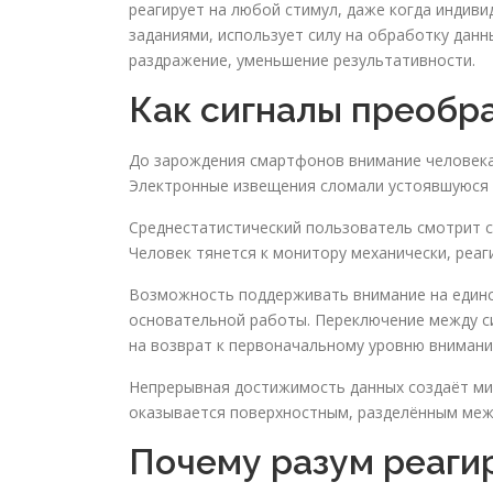
реагирует на любой стимул, даже когда индиви
заданиями, использует силу на обработку дан
раздражение, уменьшение результативности.
Как сигналы преобр
До зарождения смартфонов внимание человека
Электронные извещения сломали устоявшуюся с
Среднестатистический пользователь смотрит с
Человек тянется к монитору механически, реа
Возможность поддерживать внимание на единс
основательной работы. Переключение между си
на возврат к первоначальному уровню внимани
Непрерывная достижимость данных создаёт ми
оказывается поверхностным, разделённым меж
Почему разум реаги