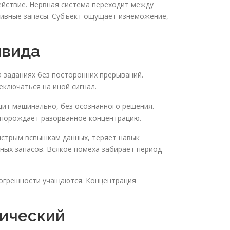
йствие. Нервная система переходит между
итивные запасы. Субъект ощущает изнеможение,
ивида
 заданиях без посторонних прерываний.
ключаться на иной сигнал.
дит машинально, без осознанного решения.
е порождает разорванное концентрацию.
ыстрым вспышкам данных, теряет навык
ных запасов. Всякое помеха забирает период
погрешности учащаются. Концентрация
тический