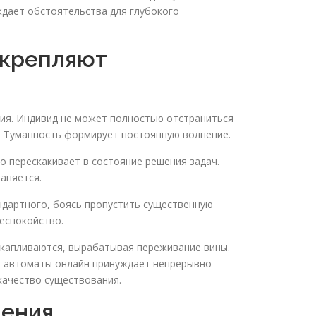
дает обстоятельства для глубокого
укрепляют
ия. Индивид не может полностью отстраниться
. Туманность формирует постоянную волнение.
 перескакивает в состояние решения задач.
аняется.
дартного, боясь пропустить существенную
еспокойство.
капливаются, вырабатывая переживание вины.
е автоматы онлайн принуждает непрерывно
качество существования.
жения