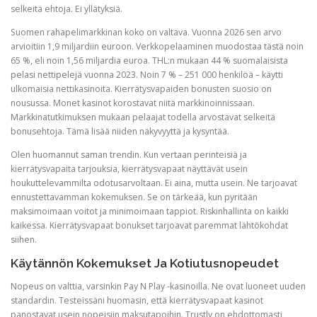
selkeitä ehtoja. Ei yllätyksiä.
Suomen rahapelimarkkinan koko on valtava. Vuonna 2026 sen arvo
arvioitiin 1,9 miljardiin euroon. Verkkopelaaminen muodostaa tästä noin
65 %, eli noin 1,56 miljardia euroa. THL:n mukaan 44 % suomalaisista
pelasi nettipelejä vuonna 2023. Noin 7 % – 251 000 henkilöä – käytti
ulkomaisia nettikasinoita. Kierrätysvapaiden bonusten suosio on
nousussa. Monet kasinot korostavat niitä markkinoinnissaan.
Markkinatutkimuksen mukaan pelaajat todella arvostavat selkeitä
bonusehtoja. Tämä lisää niiden näkyvyyttä ja kysyntää.
Olen huomannut saman trendin. Kun vertaan perinteisiä ja
kierrätysvapaita tarjouksia, kierrätysvapaat näyttävät usein
houkuttelevammilta odotusarvoltaan. Ei aina, mutta usein. Ne tarjoavat
ennustettavamman kokemuksen. Se on tärkeää, kun pyritään
maksimoimaan voitot ja minimoimaan tappiot. Riskinhallinta on kaikki
kaikessa. Kierrätysvapaat bonukset tarjoavat paremmat lähtökohdat
siihen.
Käytännön Kokemukset Ja Kotiutusnopeudet
Nopeus on valttia, varsinkin Pay N Play -kasinoilla. Ne ovat luoneet uuden
standardin. Testeissäni huomasin, että kierrätysvapaat kasinot
panostavat usein nopeisiin maksutapoihin. Trustly on ehdottomasti