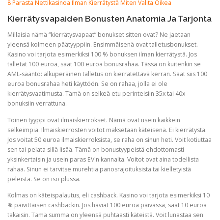
8 Parasta Nettikasinoa Ilman Kierrätystä Miten Valita Oikea
Kierrätysvapaiden Bonusten Anatomia Ja Tarjonta
Millaisia nämä “kierrätysvapaat” bonukset sitten ovat? Ne jaetaan
yleensä kolmeen päätyyppiin. Ensimmäisenä ovat talletusbonukset.
Kasino voi tarjota esimerkiksi 100 % bonuksen ilman kierrätystä. Jos
talletat 100 euroa, saat 100 euroa bonusrahaa. Tässä on kuitenkin se
AML-sääntö: alkuperäinen talletus on kierrätettävä kerran. Saat siis 100
euroa bonusrahaa heti käyttöön. Se on rahaa, jolla ei ole
kierrätysvaatimusta. Tämä on selkeä etu perinteisiin 35x tai 40x
bonuksiin verrattuna.
Toinen tyyppi ovat ilmaiskierrokset. Nämä ovat usein kaikkein
selkeimpiä. Ilmaiskierrosten voitot maksetaan käteisenä. Ei kierrätystä.
Jos voitat 50 euroa ilmaiskierroksista, se raha on sinun heti. Voit kotiuttaa
sen tai pelata sillä lisää. Tämä on bonustyypeistä ehdottomasti
yksinkertaisin ja usein paras EV:n kannalta. Voitot ovat aina todellista
rahaa. Sinun ei tarvitse murehtia panosrajoituksista tai kielletyistä
peleistä. Se on iso plussa.
Kolmas on käteispalautus, eli cashback. Kasino voi tarjota esimerkiksi 10
% päivittäisen cashbackin. Jos häviät 100 euroa päivässä, saat 10 euroa
takaisin. Tämä summa on yleensä puhtaasti käteistä. Voit lunastaa sen