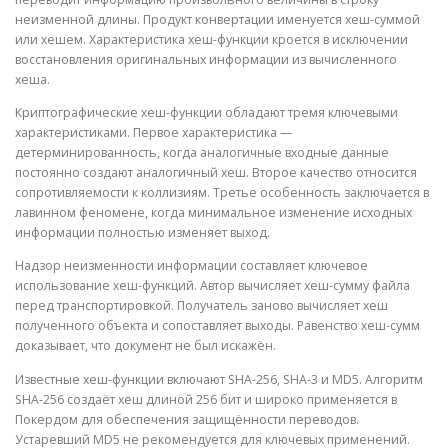
неизменной длины. Продукт конвертации именуется хеш-суммой
или хешем. Характеристика хеш-функции кроется в исключении
восстановления оригинальных информации из вычисленного
хеша.
Криптографические хеш-функции обладают тремя ключевыми
характеристиками. Первое характеристика —
детерминированность, когда аналогичные входные данные
постоянно создают аналогичный хеш. Второе качество относится
сопротивляемости к коллизиям. Третье особенность заключается в
лавинном феномене, когда минимальное изменение исходных
информации полностью изменяет выход.
Надзор неизменности информации составляет ключевое
использование хеш-функций. Автор вычисляет хеш-сумму файла
перед транспортировкой. Получатель заново вычисляет хеш
полученного объекта и сопоставляет выходы. Равенство хеш-сумм
доказывает, что документ не был искажён.
Известные хеш-функции включают SHA-256, SHA-3 и MD5. Алгоритм
SHA-256 создаёт хеш длиной 256 бит и широко применяется в
Покердом для обеспечения защищённости переводов.
Устаревший MD5 не рекомендуется для ключевых применений.