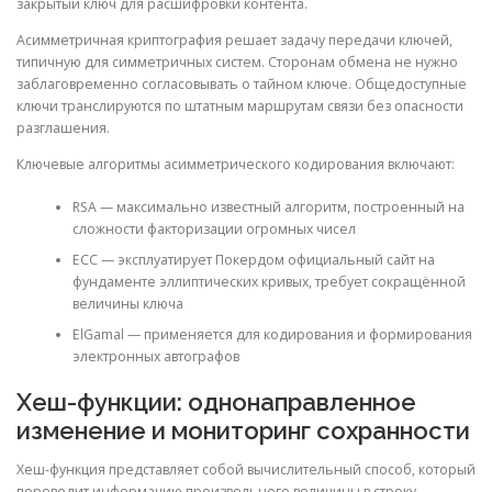
закрытый ключ для расшифровки контента.
Асимметричная криптография решает задачу передачи ключей,
типичную для симметричных систем. Сторонам обмена не нужно
заблаговременно согласовывать о тайном ключе. Общедоступные
ключи транслируются по штатным маршрутам связи без опасности
разглашения.
Ключевые алгоритмы асимметрического кодирования включают:
RSA — максимально известный алгоритм, построенный на
сложности факторизации огромных чисел
ECC — эксплуатирует Покердом официальный сайт на
фундаменте эллиптических кривых, требует сокращённой
величины ключа
ElGamal — применяется для кодирования и формирования
электронных автографов
Хеш-функции: однонаправленное
изменение и мониторинг сохранности
Хеш-функция представляет собой вычислительный способ, который
переводит информацию произвольного величины в строку