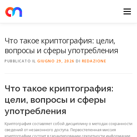
Passa
al
Menu
contenuto
HOME
RETE DI RICARICA
E-MOBILITY
Что такое криптография: цели,
вопросы и сферы употребления
NEWS
SHOP
CONTATTI
ABOUT US
PUBBLICATO IL
GIUGNO 29, 2026
DI
REDAZIONE
Что такое криптография:
цели, вопросы и сферы
употребления
Криптография составляет собой дисциплину о методах сохранности
сведений от незаконного доступа. Первостепенная миссия
криптографии состоит в гарантировании секретности информации