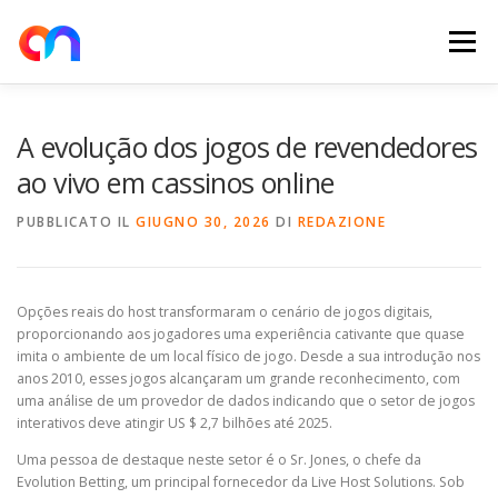
Passa
al
Menu
contenuto
HOME
RETE DI RICARICA
E-MOBILITY
A evolução dos jogos de revendedores
ao vivo em cassinos online
NEWS
SHOP
CONTATTI
ABOUT US
PUBBLICATO IL
GIUGNO 30, 2026
DI
REDAZIONE
Opções reais do host transformaram o cenário de jogos digitais,
proporcionando aos jogadores uma experiência cativante que quase
imita o ambiente de um local físico de jogo. Desde a sua introdução nos
anos 2010, esses jogos alcançaram um grande reconhecimento, com
uma análise de um provedor de dados indicando que o setor de jogos
interativos deve atingir US $ 2,7 bilhões até 2025.
Uma pessoa de destaque neste setor é o Sr. Jones, o chefe da
Evolution Betting, um principal fornecedor da Live Host Solutions. Sob