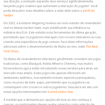
sua direção, a evolução expandiu seus serviços significativamente,
lançando jogos criativos que aumentam a interação do jogador. Você
pode descobrir mais detalhes sobre a visão dele sobre o
​​perfil do
Twitter
.
Em 2023, a Evolution Wagering revelou um novo estúdio de revendedor
real no Newnj Garden State, mais solidificando sua influência na
indústria dos EUA. Este estúdio inclui ferramentas de última geração,
permitindo que os jogadores interajam com crociers interativos no Live,
criando uma experiência de jogo comum. Para obter informações
adicionais sobre o desenvolvimento de títulos ao vivo, visite
The New
York Times
.
Os títulos de revendedores interativos geralmente consistem em jogos
tradicionais, como Blackjack, Roleta Wheel e Chemmy, mas muitos
fornecedores agora estão introduzindo novas versões para atrair um
mercado mais amplo. Esses jogos não apenas oferecem um
sentimento autêntico, mas também incluem aspectos participativos,
como recursos de bate -papo, permitindo que os jogadores se
comuniquem com crociers e outros jogadores. Descubra um site com
essas opções interessantes em
Scored casino Visa
.
À medida que a demanda por opções de host ao vivo continua a
crescer, os participantes devem avaliar aspectos como seleção de