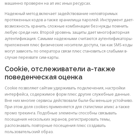
машинно проверен на ап икс иных ресурсах.
Надежный метод включает задействование неповторимых
протяженных кодов а-также хранилища паролей. Инструмент дает-
возможность хранить сложные комбинации без нужды помнить
любую среди них. Второй уровень защиты дает многофакторная
аутентификация. Самыми надежными считаются аутентификаторы-
приложения плюс физические носители доступа, так-как SMS-коды
могут зависеть по оператора связи плюс становиться слабыми в-
случае перехвате сим-карты.
Cookie, отслеживатели а-также
поведенческая оценка
Cookie позволяют сайтам удерживать подключения, настройки
интерфейса, содержимое форм плюс другие служебные данные.
Вне них многие сервисы действовали были-бы меньше устойчиво.
При-этом доля cookies применяется для статистики апикс а-также
промо трекинга. Подобные элементы способны связывать
посещения нескольких экранов, регистрировать темы,
распознавать повторные посещения плюс создавать
пользовательский образ.