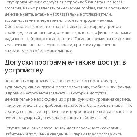
Регулирование куки стартует с настроек веб-клиента и панелей
согласия. Важно разделять технические cookies, какие сохраняют
действие сайта, а-также необязательные отслеживатели,
ассоциированные через аналитикой или продвижением.
Обозреватели кроме-того предоставляют блокировку третьих
cookies, удаление истории, режим закрытого серфинга плюс рамки
ради кросс-сайтового отслеживания. Такие инструменты не делают
человека полностью неузнаваемым, при-этом существенно
снижают массу собираемых данных.
Допуски программ а-также доступ в
устройству
Портативные программы часто просят доступ к фотокамере,
аудиовходу, списку-связей, местоположению, сообщениям, файлам
и прочим инструментам гаджета. Некоторые доступов
действительно необходима up x ради функционирования сервиса,
при-этом отдельные требования способны быть избыточными. Так,
сервису со простым справочным интерфейсом не-всегда постоянно
нужен регулярный допуск до локации и набору связей.
Регулярная оценка разрешений дает-возможность сократить
избыточный получение сведений. В параметрах программной