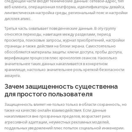
следующей части входят технические данные: сетевой-адрес, тип
веб-клиента, операционная платформа, идентификаторы девайса,
лингвистическая-настройка среды, региональный пояс и настройки
дисплея апикс.
Третья часть охватывает поведенческие данные. В-эту-группу
относятся переходы, навигация между разделами, период
просмотра, поисковые запросы, журнал приобретений, настройки
страницы а-также действия на блоки экрана. Самостоятельно
обособляются материалы защиты: ключи доступа, пробы доступа,
верификации процессов плюс хронология сеансов. Насколько
значительнее таких данных накапливается в конкретном
хранилище, настолько значительнее роль крепкой безопасности
аккаунта.
Зачем защищенность существенна
для простого пользователя
Защищенность влияет не-только только в-области сохранность, но
также на качество онлайн взаимодействия. Если данные
накапливаются вне прозрачных пределов, возрастает риск
агрессивной адаптации, неуместных рекламных моделей,
поддельных уведомлений плюс попыток социальной инженерии.