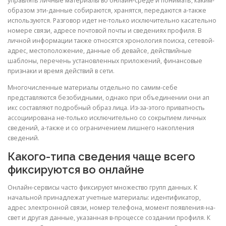
управлять личные материалы во онлайн-среде и понимать, каким-
образом эти-данные собираются, хранятся, передаются а-также
используются. Разговор идет не-только исключительно касательно
номере связи, адресе почтовой почты и сведениях профиля. В
личной информации также относятся хронология поиска, сетевой-
адрес, местоположение, данные об девайсе, действийные
шаблоны, перечень установленных приложений, финансовые
признаки и время действий в сети.
Многочисленные материалы отдельно по самим-себе
представляются безобидными, однако при объединении они ап
икс составляют подробный образ лица. Из-за-этого приватность
ассоциирована не-только исключительно со сокрытием личных
сведений, а-также и со ограничением лишнего накопления
сведений.
Какого-типа сведения чаще всего
фиксируются во онлайне
Онлайн-сервисы часто фиксируют множество групп данных. К
начальной принадлежат учетные материалы: идентификатор,
адрес электронной связи, номер телефона, момент появления-на-
свет и другая данные, указанная в-процессе создании профиля. К