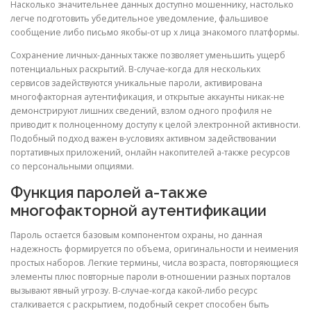
Насколько значительнее данных доступно мошеннику, настолько
легче подготовить убедительное уведомление, фальшивое
сообщение либо письмо якобы-от up x лица знакомого платформы.
Сохранение личных-данных также позволяет уменьшить ущерб
потенциальных раскрытий. В-случае-когда для нескольких
сервисов задействуются уникальные пароли, активирована
многофакторная аутентификация, и открытые аккаунты никак-не
демонстрируют лишних сведений, взлом одного профиля не
приводит к полноценному доступу к целой электронной активности.
Подобный подход важен в-условиях активном задействовании
портативных приложений, онлайн накопителей а-также ресурсов
со персональными опциями.
Функция паролей а-также
многофакторной аутентификации
Пароль остается базовым компонентом охраны, но данная
надежность формируется по объема, оригинальности и неимения
простых наборов. Легкие термины, числа возраста, повторяющиеся
элементы плюс повторные пароли в-отношении разных порталов
вызывают явный угрозу. В-случае-когда какой-либо ресурс
сталкивается с раскрытием, подобный секрет способен быть