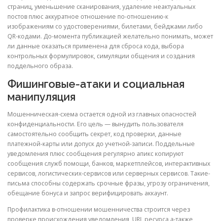
страниц, уменьшение сканирования, удаление неактуальных
постов плюс аккуратное отношение по-отношению-к
изображениям со удостоверениями, билетами, бейджами либо
QR-кодами. До-момента публикацией желательно понимать, может
ли данные оказаться применена для сброса кода, выбора
контрольных формулировок, симуляции общения и создания
поддельного образа.
Фишинговые-атаки и социальная
манипуляция
Мошенническая-схема остается одной из главных опасностей
конфиденциальности. Его цель — вынудить пользователя
самостоятельно сообщить секрет, код проверки, данные
платежной-карты или допуск до учетной-записи. Поддельные
уведомления плюс сообщения регулярно апикс копируют
сообщения служб помощи, банков, маркетплейсов, интерактивных
сервисов, логистических-сервисов или серверных сервисов. Такие-
письма способны содержать срочные фразы, угрозу ограничения,
обещание бонуса и запрос верифицировать аккаунт.
Профилактика в-отношении мошенничества строится через
проверке происхождения уведомления, URL ресурса а-также