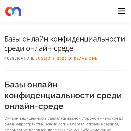
Passa
al
Menu
contenuto
HOME
RETE DI RICARICA
E-MOBILITY
Базы онлайн конфиденциальности
среди онлайн-среде
NEWS
SHOP
CONTATTI
ABOUT US
PUBBLICATO IL
LUGLIO 1, 2026
DI
REDAZIONE
Базы онлайн
конфиденциальности среди
онлайн-среде
Онлайн защищенность сделалась важной стороной жизни среди
онлайн-пространстве. Всякий логин в портал, открытие сервиса,
оформление в сервисе, передача письма либо изменение