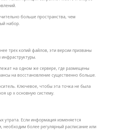
овлений.
ачительно больше пространства, чем
ый набор.
енее трех копий файлов, эти версии призваны
й инфраструктуры.
лежат на одном же сервере, где размещены
 шансы на восстановление существенно больше.
ситель. Ключевое, чтобы эта точка не была
оя up x основную систему.
ых утрата. Если информация изменяется
и, необходим более регулярный расписание или