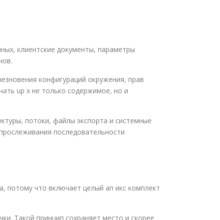
нных, клиентские документы, параметры
нов.
чезновения конфигураций окружения, прав
чать up x не только содержимое, но и
ктуры, потоки, файлы экспорта и системные
и прослеживания последовательности
а, потому что включает целый ап икс комплект
ки. Такой принцип сохраняет место и скорее