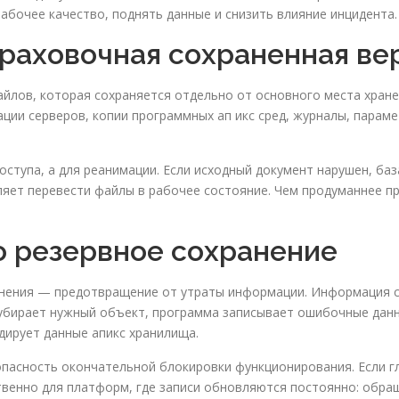
абочее качество, поднять данные и снизить влияние инцидента.
траховочная сохраненная ве
айлов, которая сохраняется отдельно от основного места хране
ации серверов, копии программных ап икс сред, журналы, парам
оступа, а для реанимации. Если исходный документ нарушен, баз
ляет перевести файлы в рабочее состояние. Чем продуманнее п
о резервное сохранение
анения — предотвращение от утраты информации. Информация 
 убирает нужный объект, программа записывает ошибочные дан
дирует данные апикс хранилища.
опасность окончательной блокировки функционирования. Если 
твенно для платформ, где записи обновляются постоянно: обра