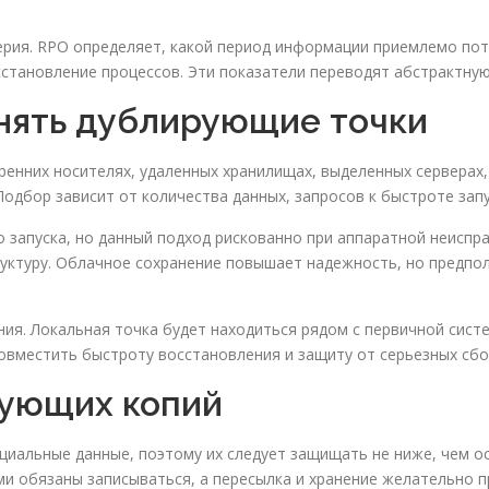
ерия. RPO определяет, какой период информации приемлемо пот
становление процессов. Эти показатели переводят абстрактную 
анять дублирующие точки
енних носителях, удаленных хранилищах, выделенных серверах,
Подбор зависит от количества данных, запросов к быстроте запу
 запуска, но данный подход рискованно при аппаратной неиспра
уктуру. Облачное сохранение повышает надежность, но предпо
ия. Локальная точка будет находиться рядом с первичной сист
овместить быстроту восстановления и защиту от серьезных сбо
рующих копий
иальные данные, поэтому их следует защищать не ниже, чем о
ами обязаны записываться, а пересылка и хранение желательно 