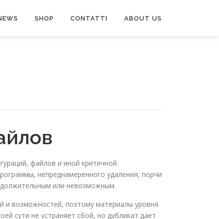
NEWS
SHOP
CONTATTI
ABOUT US
айлов
гураций, файлов и иной критичной
программы, непреднамеренного удаления, порчи
продолжительным или невозможным.
ий и возможностей, поэтому материалы уровня
ей сути не устраняет сбой, но дубликат дает