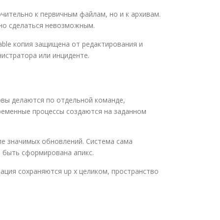
ительно к первичным файлам, но и к архивам.
бно сделаться невозможным.
able копия защищена от редактирования и
нистратора или инциденте.
рвы делаются по отдельной команде,
временные процессы создаются на заданном
ле значимых обновлений. Система сама
а быть сформирована апикс.
ация сохраняются up x целиком, пространство