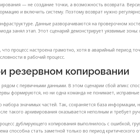
ирования — не создание точки, а возможность возврата. Версия
ормацию и включить систему. Поэтому возврат нужно регулярно
нфраструктуре. Данные разворачиваются на проверочном хосте,
ериода занял этап. Этот сценарий демонстрирует уязвимые зон
, что процесс настроена грамотно, хотя в аварийный период то
словности в рабочий процесс.
и резервном копировании
 рядом с первичными данными. В этом сценарии сбой апикс спо
ервы формируются, но ни одна команда не понимает, исправные 
 набора значимых частей. Так, сохраняется база информации, 
осле такого архивирования оказывается неполным и требует ру
процесс дублирующего копирования выполнилось с ошибкой, гру
ма способна стать заметной только во период критического от