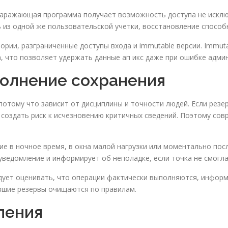
заражающая программа получает возможность доступа не исключ
ь из одной же пользовательской учетки, восстановление спосо
ии, разграниченные доступы входа и immutable версии. Immut
, что позволяет удержать данные ап икс даже при ошибке адми
олнение сохранения
отому что зависит от дисциплины и точности людей. Если резе
создать риск к исчезновению критичных сведений. Поэтому со
е в ночное время, в окна малой нагрузки или моментально пос
уведомление и информирует об неполадке, если точка не смогл
едует оценивать, что операции фактически выполняются, информ
евшие резервы очищаются по правилам.
ления