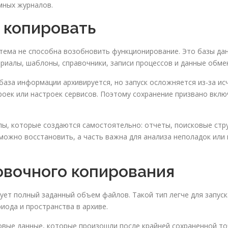
емных журналов.
 копировать
стема не способна возобновить функционирование. Это базы да
риалы, шаблоны, справочники, записи процессов и данные обме
база информации архивируется, но запуск осложняется из-за ис
роек или настроек сервисов. Поэтому сохранение призвано вклю
, которые создаются самостоятельно: отчеты, поисковые стру
можно восстановить, а часть важна для анализа неполадок ил
овочного копирования
ет полный заданный объем файлов. Такой тип легче для запуск
иода и пространства в архиве.
вые данные, которые произошли после крайней сохраненной точ