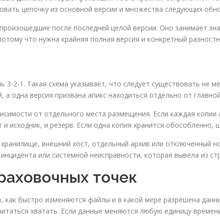
овать цепочку из основной версии и множества следующих обн
 произошедшие после последней целой версии. Оно занимает зн
потому что нужна крайняя полная версия и конкретный разностн
ь 3-2-1. Такая схема указывает, что следует существовать не м
, а одна версия призвана апикс находиться отдельно от главно
исимости от отдельного места размещения. Если каждая копии 
т и исходник, и резерв. Если одна копия хранится обособленно,
хранилище, внешний хост, отдельный архив или отключенный но
инцидента или системной неисправности, которая вывела из стр
траховочных точек
о, как быстро изменяются файлы и в какой мере разрешена данн
считаться хватать. Если данные меняются любую единицу времен