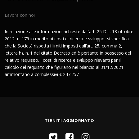
Lavora con noi
In relazione alle informazioni richieste dall’art. 25 D.L. 18 ottobre
2012, n. 179 in merito ai costi di ricerca e sviluppo, si specifica
che la Società rispetta i limiti imposti dall’art. 25, comma 2,
lettera h), n. 1 del citato Decreto ed è pertanto in possesso del
relativo requisito. I costi di ricerca e sviluppo rilevanti per il
calcolo del requisito che figurano nel bilancio al 31/12/2021
ammontano a complessivi € 247.257
TIENITI AGGIORNATO