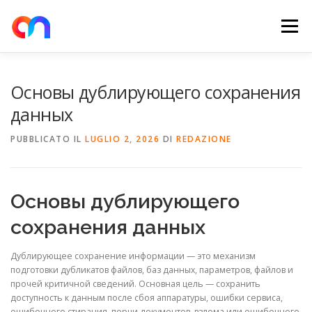
Passa
al
Menu
contenuto
HOME
RETE DI RICARICA
E-MOBILITY
Основы дублирующего сохранения
данных
NEWS
SHOP
CONTATTI
ABOUT US
PUBBLICATO IL
LUGLIO 2, 2026
DI
REDAZIONE
Основы дублирующего
сохранения данных
Дублирующее сохранение информации — это механизм
подготовки дубликатов файлов, баз данных, параметров, файлов и
прочей критичной сведений. Основная цель — сохранить
доступность к данным после сбоя аппаратуры, ошибки сервиса,
ошибочного стирания, порчи документов, взлома или ошибочного