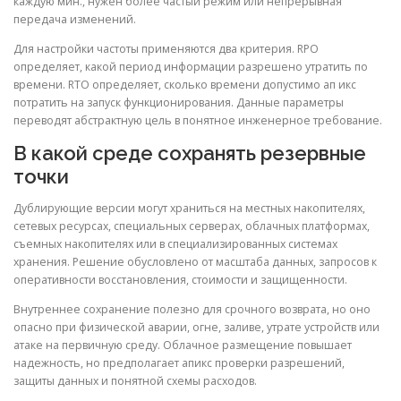
каждую мин., нужен более частый режим или непрерывная
передача изменений.
Для настройки частоты применяются два критерия. RPO
определяет, какой период информации разрешено утратить по
времени. RTO определяет, сколько времени допустимо ап икс
потратить на запуск функционирования. Данные параметры
переводят абстрактную цель в понятное инженерное требование.
В какой среде сохранять резервные
точки
Дублирующие версии могут храниться на местных накопителях,
сетевых ресурсах, специальных серверах, облачных платформах,
съемных накопителях или в специализированных системах
хранения. Решение обусловлено от масштаба данных, запросов к
оперативности восстановления, стоимости и защищенности.
Внутреннее сохранение полезно для срочного возврата, но оно
опасно при физической аварии, огне, заливе, утрате устройств или
атаке на первичную среду. Облачное размещение повышает
надежность, но предполагает апикс проверки разрешений,
защиты данных и понятной схемы расходов.