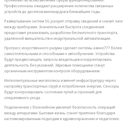
проникают во всевозможные сферы функционирования.
Профессионалы ожидают расширение количества связанных
устройств до десятков миллиардов в ближайшие годы.
Развёртывание систем 5G ускорит отправку сведений и снизит лаги
между приборами. Значительная быстрота соединения
предоставит реализовать разработки беспилотного транспорта,
удалённой вмешательств и индустриальной автоматизации.
Прогресс искусственного разума сделает системы азино777 более
самостоятельными и способными к автообучению. Устройства
будут предвосхищать запросы владельцев и корректировать
деятельность без указаний. Звуковые помощники станут
органичным инструментом контроля оборудованием.
Интеллектуальные мегаполисы изменят инфраструктуру через
настройку транспортных струй и потребления энергии. Сенсоры
будут контролировать состояние путей и строений для
оперативного ухода.
Подключение с блокчейном увеличит безопасность операций
между аппаратами. Бытовая жизнь станет приятнее благодаря
кастомизированным подходам в здравоохранении и педагогике.