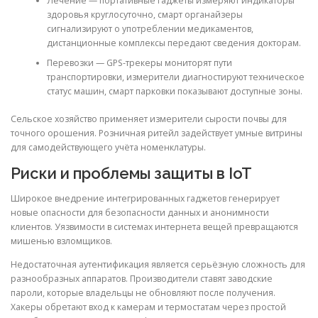
Лечение — портативные гаджеты измеряют индикаторы
здоровья круглосуточно, смарт органайзеры
сигнализируют о употреблении медикаментов,
дистанционные комплексы передают сведения докторам.
Перевозки — GPS-трекеры мониторят пути
транспортировки, измерители диагностируют техническое
статус машин, смарт парковки показывают доступные зоны.
Сельское хозяйство применяет измерители сырости почвы для
точного орошения. Розничная ритейл задействует умные витрины
для самодействующего учёта номенклатуры.
Риски и проблемы защиты в IoT
Широкое внедрение интегрированных гаджетов генерирует
новые опасности для безопасности данных и анонимности
клиентов. Уязвимости в системах интернета вещей превращаются
мишенью взломщиков.
Недостаточная аутентификация является серьёзную сложность для
разнообразных аппаратов. Производители ставят заводские
пароли, которые владельцы не обновляют после получения.
Хакеры обретают вход к камерам и термостатам через простой