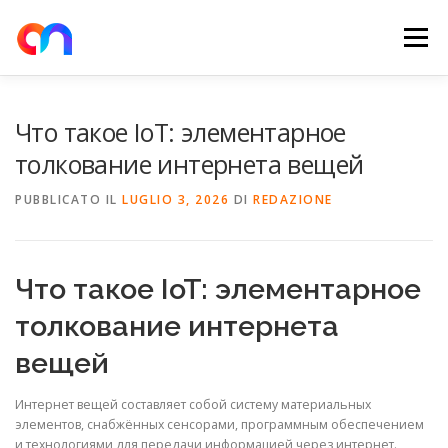
Passa
al
Menu
contenuto
HOME
RETE DI RICARICA
E-MOBILITY
Что такое IoT: элементарное
толкование интернета вещей
NEWS
SHOP
CONTATTI
ABOUT US
PUBBLICATO IL
LUGLIO 3, 2026
DI
REDAZIONE
Что такое IoT: элементарное
толкование интернета
вещей
Интернет вещей составляет собой систему материальных
элементов, снабжённых сенсорами, программным обеспечением
и технологиями для передачи информацией через интернет.