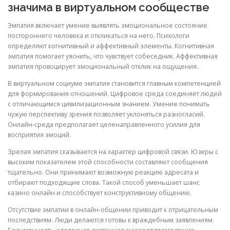
значима в виртуальном сообществе
Эмпатия включает умение выявлять эмоциональное состояние
постороннего человека и откликаться на него. Психологи
определяют когнитивный и аффективный элементы. Когнитивная
эмпатия помогает уяснить, что чувствует собеседник. Аффективная
эмпатия провоцирует эмоциональный отклик на ощущения.
В виртуальном социуме эмпатия становится главным компетенцией
для формирования отношений. Цифровое среда соединяет людей
с отличающимся цивилизационным знанием. Умение понимать
чужую перспективу зрения позволяет уклоняться разногласий.
Онлайн-среда предполагает целенаправленного усилия для
восприятия эмоций.
Зрелая эмпатия сказывается на характер цифровой связи. Юзеры с
высоким показателем этой способности составляют сообщения
тщательно. Они принимают возможную реакцию адресата и
отбирают подходящие слова. Такой способ уменьшает шанс
казино онлайн и способствует конструктивному общению.
Отсутствие эмпатии в онлайн-общении приводит к отрицательным
последствиям. Люди делаются готовы к враждебным заявлениям.