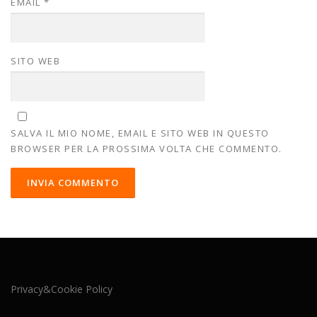
EMAIL
*
SITO WEB
SALVA IL MIO NOME, EMAIL E SITO WEB IN QUESTO
BROWSER PER LA PROSSIMA VOLTA CHE COMMENTO.
Privacy&Cookie Policy