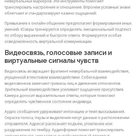
невербальных маркеров. Эти инструменты помогают
транслировать настроение и отношение. Впрочем условные знаки
облегчают и стандартизируют казино ощущений.
Привыкание к онлайн-общению предполагает формирования иных
умений. Юзеры тренируются определять эмоциональный подтекст
по отбору выражений и быстроте ответа. Формируется особая
осведомлённость виртуальной коммуникации.
Видеосвязь, голосовые записи и
виртуальные сигналы чувств
Видеосвязь возвращает фрагмент невербальной взаимодействия,
упущенной в текстовом взаимодействии. Собеседники
видеозвонков замечают гримасы лиц и движения оппонентов.
Зрительный взаимодействие усиливает ощущение присутствия.
Камера доносит выразительные ответы, которые помогают
определить чувственное состояние индивида.
Аудио сообщения удерживают интонацию и темп высказывания.
Окраска голоса, паузы и выделения несут данные о расположении
отправителя. Адресат распознаёт подъём, утомление или
раздражение по тембру. Аудиоформат помогает транслировать
эмоции вернее, чем казино онлайн текстовый документ.