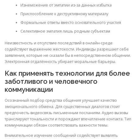
Изнеможение от эмпатии из-за данных избытка
Приспособление к деструктивному материалу
Формальные ответы вместо основательного участия
Селективное эмпатия лишь родным субъектам
Неизвестность и отсутствие последствий в онлайн-среде
содействуют выражению жестокости. Индивиды разрешают себе
заявления, которые не сказали бы в непосредственном общении.
Электронная отдалённость убирает моральные барьеры.
Как применять технологии для более
заботливого и человечного
коммуникации
Осознанный подбор средства общения улучшает качество
эмоционального обмена. Для существенных диалогов стоит
предпочесть видеосвязь письменным посланиям. Аудио вызовы
транслируют тональности и порождают впечатление контакта. Тип
коммуникации обязан соответствовать важности темы.
Внимательное изучение сообщений содействует выявлять