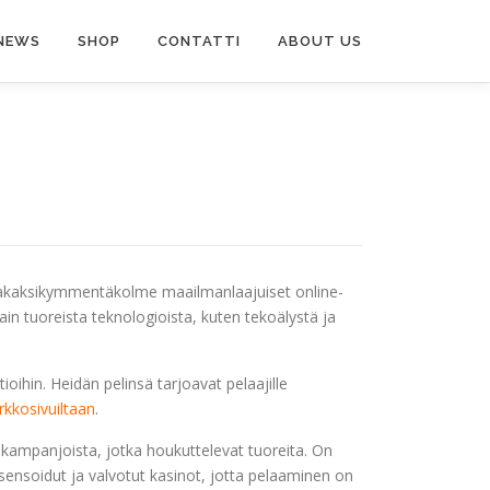
NEWS
SHOP
CONTATTI
ABOUT US
attakaksikymmentäkolme maailmanlaajuiset online-
ain tuoreista teknologioista, kuten tekoälystä ja
oihin. Heidän pelinsä tarjoavat pelaajille
rkkosivuiltaan
.
a kampanjoista, jotka houkuttelevat tuoreita. On
 lisensoidut ja valvotut kasinot, jotta pelaaminen on