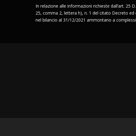
In relazione alle informazioni richieste dall’art. 25 D.
25, comma 2, lettera h), n. 1 del citato Decreto ed è 
nel bilancio al 31/12/2021 ammontano a complessi