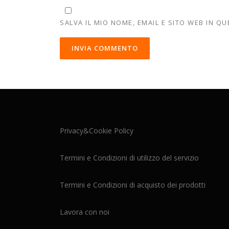
SALVA IL MIO NOME, EMAIL E SITO WEB IN 
Privacy&Cookie Policy
Termini e Condizioni di utilizzo del servizio
Termini e Condizioni di acquisto dei prodotti
Lavora con noi