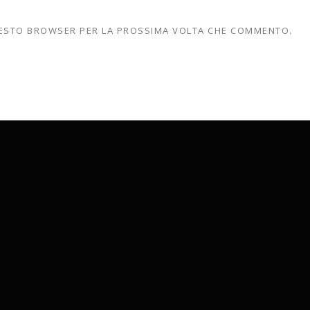
QUESTO BROWSER PER LA PROSSIMA VOLTA CHE COMMENTO.