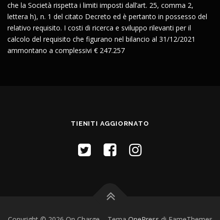
che la Società rispetta i limiti imposti dall’art. 25, comma 2,
lettera h), n. 1 del citato Decreto ed è pertanto in possesso del
relativo requisito. I costi di ricerca e sviluppo rilevanti per il
calcolo del requisito che figurano nel bilancio al 31/12/2021
ammontano a complessivi € 247.257
TIENITI AGGIORNATO
Copyright © 2026 On Charge
–
Tema
OnePress
di FameThemes