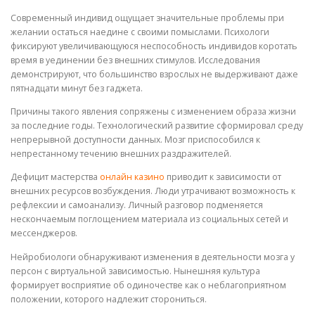
Современный индивид ощущает значительные проблемы при
желании остаться наедине с своими помыслами. Психологи
фиксируют увеличивающуюся неспособность индивидов коротать
время в уединении без внешних стимулов. Исследования
демонстрируют, что большинство взрослых не выдерживают даже
пятнадцати минут без гаджета.
Причины такого явления сопряжены с изменением образа жизни
за последние годы. Технологический развитие сформировал среду
непрерывной доступности данных. Мозг приспособился к
непрестанному течению внешних раздражителей.
Дефицит мастерства
онлайн казино
приводит к зависимости от
внешних ресурсов возбуждения. Люди утрачивают возможность к
рефлексии и самоанализу. Личный разговор подменяется
нескончаемым поглощением материала из социальных сетей и
мессенджеров.
Нейробиологи обнаруживают изменения в деятельности мозга у
персон с виртуальной зависимостью. Нынешняя культура
формирует восприятие об одиночестве как о неблагоприятном
положении, которого надлежит сторониться.