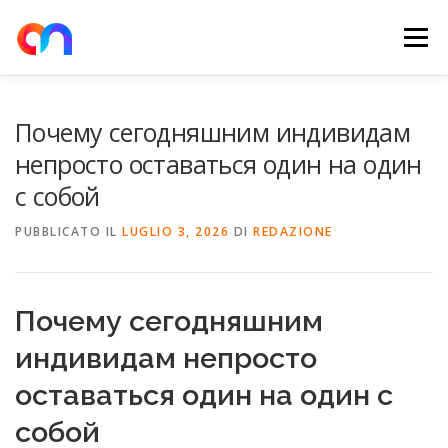
Passa
al
Menu
contenuto
HOME
RETE DI RICARICA
E-MOBILITY
Почему сегодняшним индивидам
непросто оставаться один на один
с собой
NEWS
SHOP
CONTATTI
ABOUT US
PUBBLICATO IL
LUGLIO 3, 2026
DI
REDAZIONE
Почему сегодняшним
индивидам непросто
оставаться один на один с
собой