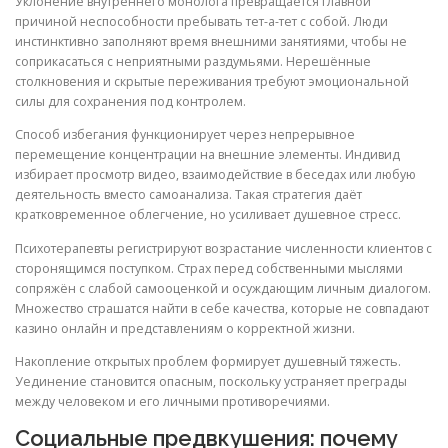
Уклонение внутреннего монолога превращается главной
причиной неспособности пребывать тет-а-тет с собой. Люди
инстинктивно заполняют время внешними занятиями, чтобы не
соприкасаться с неприятными раздумьями. Нерешённые
столкновения и скрытые переживания требуют эмоциональной
силы для сохранения под контролем.
Способ избегания функционирует через непрерывное
перемещение концентрации на внешние элементы. Индивид
избирает просмотр видео, взаимодействие в беседах или любую
деятельность вместо самоанализа. Такая стратегия даёт
кратковременное облегчение, но усиливает душевное стресс.
Психотерапевты регистрируют возрастание численности клиентов с
сторонящимся поступком. Страх перед собственными мыслями
сопряжён с слабой самооценкой и осуждающим личным диалогом.
Множество страшатся найти в себе качества, которые не совпадают
казино онлайн и представлениям о корректной жизни.
Накопление открытых проблем формирует душевный тяжесть.
Уединение становится опасным, поскольку устраняет преграды
между человеком и его личными противоречиями.
Социальные предвкушения: почему