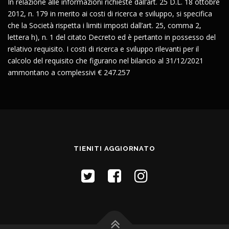
In relazione alle informazioni richieste dall’art. 25 D.L. 18 ottobre
2012, n. 179 in merito ai costi di ricerca e sviluppo, si specifica
che la Società rispetta i limiti imposti dall’art. 25, comma 2,
lettera h), n. 1 del citato Decreto ed è pertanto in possesso del
relativo requisito. I costi di ricerca e sviluppo rilevanti per il
calcolo del requisito che figurano nel bilancio al 31/12/2021
ammontano a complessivi € 247.257
TIENITI AGGIORNATO