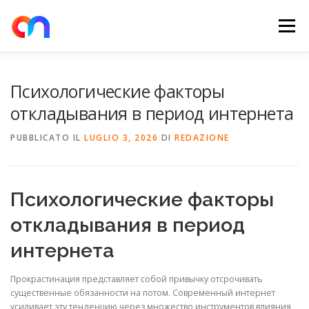
Passa
al
Menu
contenuto
HOME
RETE DI RICARICA
E-MOBILITY
Психологические факторы
откладывания в период интернета
NEWS
SHOP
CONTATTI
ABOUT US
PUBBLICATO IL
LUGLIO 3, 2026
DI
REDAZIONE
Психологические факторы
откладывания в период
интернета
Прокрастинация представляет собой привычку отсрочивать
существенные обязанности на потом. Современный интернет
усиливает эту тенденцию через множество инструментов влияния