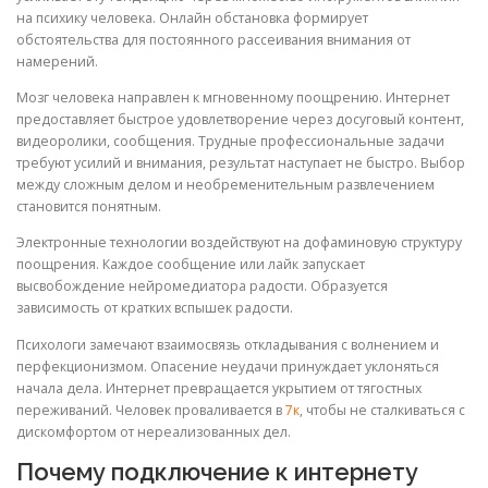
на психику человека. Онлайн обстановка формирует
обстоятельства для постоянного рассеивания внимания от
намерений.
Мозг человека направлен к мгновенному поощрению. Интернет
предоставляет быстрое удовлетворение через досуговый контент,
видеоролики, сообщения. Трудные профессиональные задачи
требуют усилий и внимания, результат наступает не быстро. Выбор
между сложным делом и необременительным развлечением
становится понятным.
Электронные технологии воздействуют на дофаминовую структуру
поощрения. Каждое сообщение или лайк запускает
высвобождение нейромедиатора радости. Образуется
зависимость от кратких вспышек радости.
Психологи замечают взаимосвязь откладывания с волнением и
перфекционизмом. Опасение неудачи принуждает уклоняться
начала дела. Интернет превращается укрытием от тягостных
переживаний. Человек проваливается в
7к
, чтобы не сталкиваться с
дискомфортом от нереализованных дел.
Почему подключение к интернету