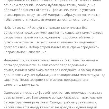
Современный человек постоянно соприкасается с колоссальным
объёмом сведений. Новости, публикации, клипы, сообщения
образуют бесконечный поток информации. Мозг не успевает
анализировать поступающий материал. Образуется когнитивная
избыточность, снижающая умение выносить постановления.
Избыток сведений затрудняет выявление ключевых. Все
обязанности представляются идентично существенными. Человек
растрачивает время на исследование подробностей вместо
практических шагов. Рассмотрение возможностей подменяет
прогресс к цели. Выбор отсрочивается из-за страха определить
неправильное направление.
Интернет предоставляет неограниченное количество методик
роста продуктивности. Анализ способов преодоления с
откладыванием само оказывается разновидностью откладывания
дел. Человек изучает публикации о планировании вместо труда над
заданием. Поиск совершенного метода превращается в
самостоятельную дело.
Одновременность в цифровой пространстве порождает иллюзию
результативности. Запущенные вкладки браузера, параллельные
беседы фрагментируют фокус. Стандарт работы уменьшается.
Человек мечется между казино7к, не доводя ни одной задачи