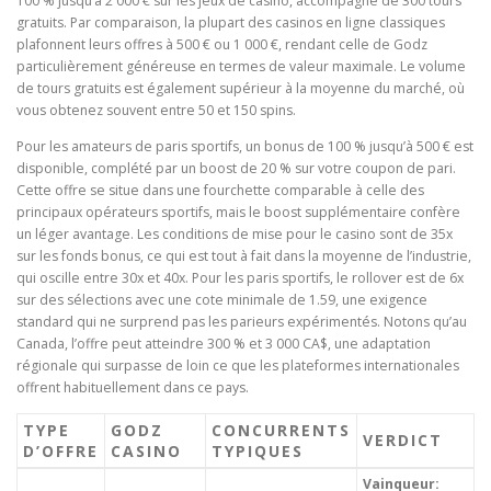
100 % jusqu’à 2 000 € sur les jeux de casino, accompagné de 300 tours
gratuits. Par comparaison, la plupart des casinos en ligne classiques
plafonnent leurs offres à 500 € ou 1 000 €, rendant celle de Godz
particulièrement généreuse en termes de valeur maximale. Le volume
de tours gratuits est également supérieur à la moyenne du marché, où
vous obtenez souvent entre 50 et 150 spins.
Pour les amateurs de paris sportifs, un bonus de 100 % jusqu’à 500 € est
disponible, complété par un boost de 20 % sur votre coupon de pari.
Cette offre se situe dans une fourchette comparable à celle des
principaux opérateurs sportifs, mais le boost supplémentaire confère
un léger avantage. Les conditions de mise pour le casino sont de 35x
sur les fonds bonus, ce qui est tout à fait dans la moyenne de l’industrie,
qui oscille entre 30x et 40x. Pour les paris sportifs, le rollover est de 6x
sur des sélections avec une cote minimale de 1.59, une exigence
standard qui ne surprend pas les parieurs expérimentés. Notons qu’au
Canada, l’offre peut atteindre 300 % et 3 000 CA$, une adaptation
régionale qui surpasse de loin ce que les plateformes internationales
offrent habituellement dans ce pays.
TYPE
GODZ
CONCURRENTS
VERDICT
D’OFFRE
CASINO
TYPIQUES
Vainqueur: