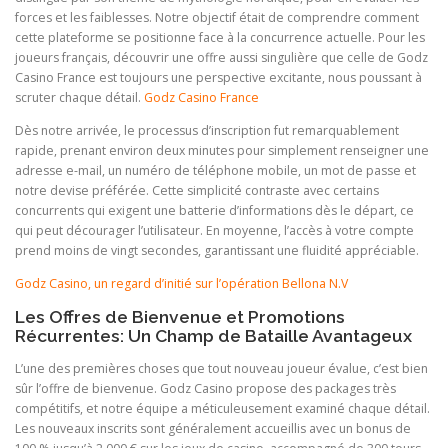
forces et les faiblesses. Notre objectif était de comprendre comment
cette plateforme se positionne face à la concurrence actuelle. Pour les
joueurs français, découvrir une offre aussi singulière que celle de Godz
Casino France est toujours une perspective excitante, nous poussant à
scruter chaque détail.
Godz Casino France
Dès notre arrivée, le processus d’inscription fut remarquablement
rapide, prenant environ deux minutes pour simplement renseigner une
adresse e-mail, un numéro de téléphone mobile, un mot de passe et
notre devise préférée. Cette simplicité contraste avec certains
concurrents qui exigent une batterie d’informations dès le départ, ce
qui peut décourager l’utilisateur. En moyenne, l’accès à votre compte
prend moins de vingt secondes, garantissant une fluidité appréciable.
Godz Casino, un regard d’initié sur l’opération Bellona N.V
Les Offres de Bienvenue et Promotions
Récurrentes: Un Champ de Bataille Avantageux
L’une des premières choses que tout nouveau joueur évalue, c’est bien
sûr l’offre de bienvenue. Godz Casino propose des packages très
compétitifs, et notre équipe a méticuleusement examiné chaque détail.
Les nouveaux inscrits sont généralement accueillis avec un bonus de