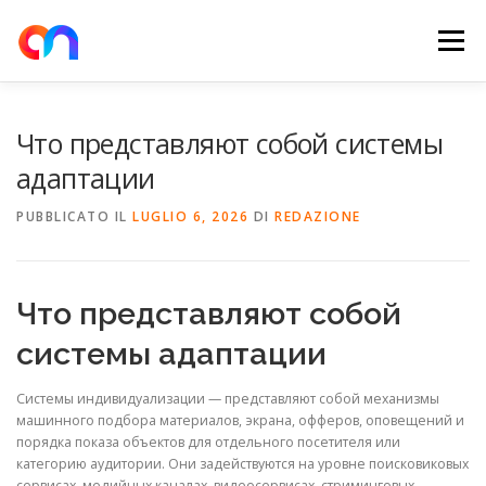
Passa
al
Menu
contenuto
HOME
RETE DI RICARICA
E-MOBILITY
Что представляют собой системы
адаптации
NEWS
SHOP
CONTATTI
ABOUT US
PUBBLICATO IL
LUGLIO 6, 2026
DI
REDAZIONE
Что представляют собой
системы адаптации
Системы индивидуализации — представляют собой механизмы
машинного подбора материалов, экрана, офферов, оповещений и
порядка показа объектов для отдельного посетителя или
категорию аудитории. Они задействуются на уровне поисковиковых
сервисах, медийных каналах, видеосервисах, стриминговых