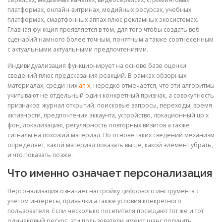
платформах, онлайн-витринах, медийных ресурсах, учебных
платформах, смартфонных аппах плюс рекламных экосистемах.
Главная функция проявляется в том, для того чтобы создать веб
сценарий намного более точным, понятным а также соотнесенным
с актуальными актуальными предпочтениями.
Индивидуализация функционирует на основе базе оценки
сведений плюс предсказания реакций. В рамках обзорных
материалах, среди них
ап х
, нередко отмечается, что эти алгоритмы
учитывают не отдельный один конкретный признак, а совокупность
признаков: журнал открытий, поисковые запросы, переходы, время
активности, предпочтения аккаунта, устройство, локационный up x
фон, локализацию, регулярность повторных визитов а также
сигналы на похожий материал. По основе таких сведений механизм
определяет, какой материал показать выше, какой элемент убрать,
и что показать позже.
Что именно означает персонализация
Персонализация означает настройку цифрового инструмента с
учетом интересы, привычки а также условия конкретного
пользователя. Если несколько посетителя посещают тот же и тот
одинаковый ресурс, эти пользователи имеют шанс получить