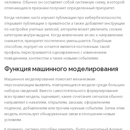
человека. Обычно он составляет собой системную схему, в которой
отличающиеся признаки получают определенный приоритет.
Когда человек часто изучает публикации про кибербезопасности,
открывает публикации о приватности а также добавляет инструкции
по настройке учетных записей, алгоритм может увеличить схожие
категории внутри выдаче. Когда вовлечение ап икс к направлению
снижается, приоритет постепенно уменьшается. Подобным
способом, портрет не остается является постоянным: такой
профиль перестраивается одновременно с изменением
поведением, контекстом а также новыми событиями.
Функция машинного моделирования
Машинное моделирование помогает механизмам
персонализации выявлять повторяющиеся модели среди больших
наборах сведений. Вместо самостоятельного формулирования
всех правил модель оценивает, какие сочетания сигналов обычно
направляют к нажатиям, открытиям, заказам, оформлениям
подписки, добавлениям или прочим нужным событиям. Затем этим
модель использует обнаруженные связи в отношении новым
условиям.
К примеру, система способен заметить, будто конкретный формат