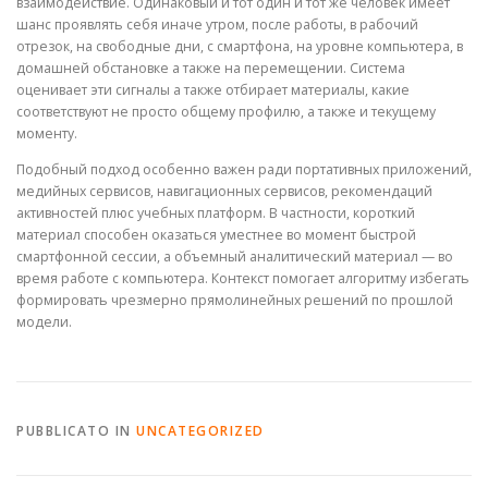
взаимодействие. Одинаковый и тот один и тот же человек имеет
шанс проявлять себя иначе утром, после работы, в рабочий
отрезок, на свободные дни, с смартфона, на уровне компьютера, в
домашней обстановке а также на перемещении. Система
оценивает эти сигналы а также отбирает материалы, какие
соответствуют не просто общему профилю, а также и текущему
моменту.
Подобный подход особенно важен ради портативных приложений,
медийных сервисов, навигационных сервисов, рекомендаций
активностей плюс учебных платформ. В частности, короткий
материал способен оказаться уместнее во момент быстрой
смартфонной сессии, а объемный аналитический материал — во
время работе с компьютера. Контекст помогает алгоритму избегать
формировать чрезмерно прямолинейных решений по прошлой
модели.
PUBBLICATO IN
UNCATEGORIZED