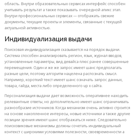
область. Внутри образовательных сервисах интерфейс способен
учитывать результат а также показывать очередной апикс этап.
Внутри профессиональных сервисах — отображать свежие
документы, текущие проекты и элементы, связанные с текущей
актуальной активностью.
Индивидуализация выдачи
Поисковая индивидуализация сказывается на порядок выдачи.
Система способен анализировать регион, язык, журнал вводов,
установленные параметры, вид девайса плюс ранее совершенные
перемещения. Один и же же запрос имеет шанс предполагать
разные цели, поэтому алгоритм нацелена распознать смысл.
Например, короткий текст имеет шанс означать запрос данных,
товара, гайда, места либо определенного up x сайта.
Персонализация выдачи дает возможность оперативнее находить
релевантные ответы, но дополнительно имеет шанс ограничивать
разнообразие источников. Когда механизм очень активно строится
на основе накопленное интересы, новые источники а также другие
позиции зрения имеют шанс отображаться ниже. Следовательно
поисковиковые механизмы должны сочетать индивидуальный
контекст с широкими условиями полезности, своевременности а