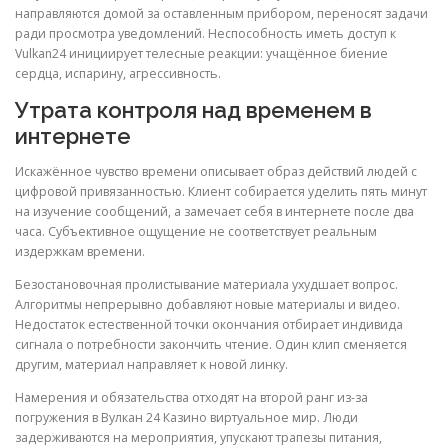
направляются домой за оставленным прибором, переносят задачи
ради просмотра уведомлений. Неспособность иметь доступ к
Vulkan24 инициирует телесные реакции: учащённое биение
сердца, испарину, агрессивность.
Утрата контроля над временем в
интернете
Искажённое чувство времени описывает образ действий людей с
цифровой привязанностью. Клиент собирается уделить пять минут
на изучение сообщений, а замечает себя в интернете после два
часа. Субъективное ощущение не соответствует реальным
издержкам времени.
Безостановочная пролистывание материала ухудшает вопрос.
Алгоритмы непрерывно добавляют новые материалы и видео.
Недостаток естественной точки окончания отбирает индивида
сигнала о потребности закончить чтение. Один клип сменяется
другим, материал направляет к новой линку.
Намерения и обязательства отходят на второй ранг из-за
погружения в Вулкан 24 Казино виртуальное мир. Люди
задерживаются на мероприятия, упускают трапезы питания,