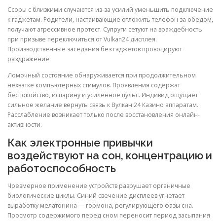
Ссоры с близкими случаются из-за усилий уменьшить подключение
к гаджетам. Родители, настаивающие отложить телефон за обедом,
получают агрессивное протест. Супруги сетуют на враждебность
при призыве переключиться от Vulkan24 дисплея.
Производственные заседания без гаджетов провоцируют
раздражение.
Ломочный состояние обнаруживается при продолжительном
нехватке компьютерных стимулов. Проявления содержат
беспокойство, испарину и усиленное пульс. Индивид ощущает
сильное желание вернуть связь к Вулкан 24 Казино аппаратам.
Расслабление возникает только после восстановления онлайн-
активности.
Как электронные привычки
воздействуют на сон, концентрацию и
работоспособность
Чрезмерное применение устройств разрушает органичные
биологические циклы. Синий свечение дисплеев угнетает
выработку мелатонина — гормона, регулирующего фазы сна.
Просмотр содержимого перед сном переносит период засыпания