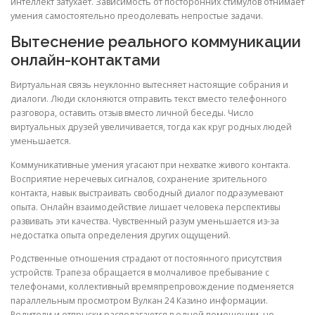
интеллект затухает. Зависимость от посторонних стимулов отнимает
умения самостоятельно преодолевать непростые задачи.
Вытеснение реального коммуникации
онлайн-контактами
Виртуальная связь неуклонно вытесняет настоящие собрания и
диалоги. Люди склоняются отправить текст вместо телефонного
разговора, оставить отзыв вместо личной беседы. Число
виртуальных друзей увеличивается, тогда как круг родных людей
уменьшается.
Коммуникативные умения угасают при нехватке живого контакта.
Восприятие неречевых сигналов, сохранение зрительного
контакта, навык выстраивать свободный диалог подразумевают
опыта. Онлайн взаимодействие лишает человека перспективы
развивать эти качества. Чувственный разум уменьшается из-за
недостатка опыта определения других ощущений.
Родственные отношения страдают от постоянного присутствия
устройств. Трапеза обращается в молчаливое пребывание с
телефонами, коллективный времяпрепровождение подменяется
параллельным просмотром Вулкан 24 Казино информации.
Родители и отпрыски располагаются в одной помещении, но