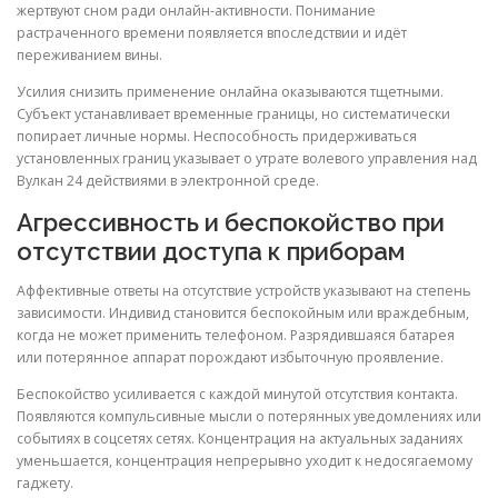
жертвуют сном ради онлайн-активности. Понимание
растраченного времени появляется впоследствии и идёт
переживанием вины.
Усилия снизить применение онлайна оказываются тщетными.
Субъект устанавливает временные границы, но систематически
попирает личные нормы. Неспособность придерживаться
установленных границ указывает о утрате волевого управления над
Вулкан 24 действиями в электронной среде.
Агрессивность и беспокойство при
отсутствии доступа к приборам
Аффективные ответы на отсутствие устройств указывают на степень
зависимости. Индивид становится беспокойным или враждебным,
когда не может применить телефоном. Разрядившаяся батарея
или потерянное аппарат порождают избыточную проявление.
Беспокойство усиливается с каждой минутой отсутствия контакта.
Появляются компульсивные мысли о потерянных уведомлениях или
событиях в соцсетях сетях. Концентрация на актуальных заданиях
уменьшается, концентрация непрерывно уходит к недосягаемому
гаджету.