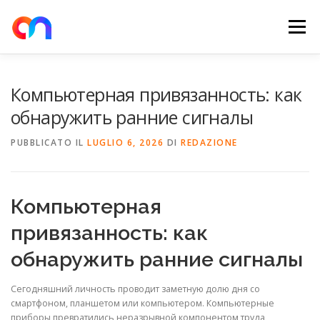
Passa
al
Menu
contenuto
HOME
RETE DI RICARICA
E-MOBILITY
Компьютерная привязанность: как
обнаружить ранние сигналы
NEWS
SHOP
CONTATTI
ABOUT US
PUBBLICATO IL
LUGLIO 6, 2026
DI
REDAZIONE
Компьютерная
привязанность: как
обнаружить ранние сигналы
Сегодняшний личность проводит заметную долю дня со
смартфоном, планшетом или компьютером. Компьютерные
приборы превратились неразрывной компонентом труда,