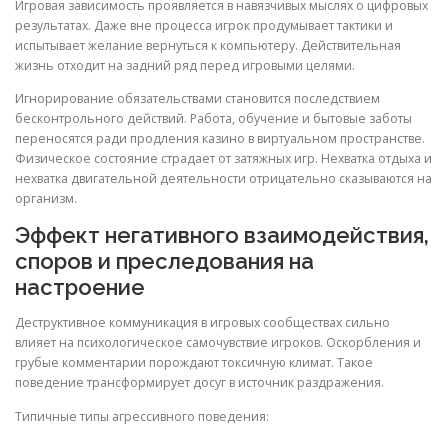
Игровая зависимость проявляется в навязчивых мыслях о цифровых
результатах. Даже вне процесса игрок продумывает тактики и
испытывает желание вернуться к компьютеру. Действительная
жизнь отходит на задний ряд перед игровыми целями.
Игнорирование обязательствами становится последствием
бесконтрольного действий. Работа, обучение и бытовые заботы
переносятся ради продления казино в виртуальном пространстве.
Физическое состояние страдает от затяжных игр. Нехватка отдыха и
нехватка двигательной деятельности отрицательно сказываются на
организм.
Эффект негативного взаимодействия,
споров и преследования на
настроение
Деструктивное коммуникация в игровых сообществах сильно
влияет на психологическое самочувствие игроков. Оскорбления и
грубые комментарии порождают токсичную климат. Такое
поведение трансформирует досуг в источник раздражения.
Типичные типы агрессивного поведения: