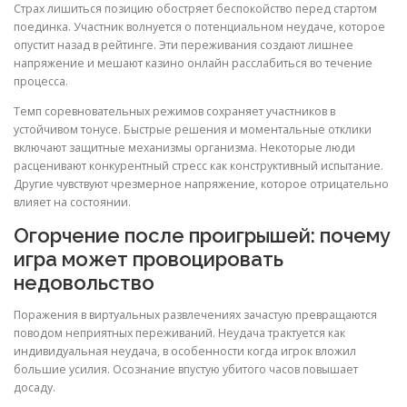
Страх лишиться позицию обостряет беспокойство перед стартом
поединка. Участник волнуется о потенциальном неудаче, которое
опустит назад в рейтинге. Эти переживания создают лишнее
напряжение и мешают казино онлайн расслабиться во течение
процесса.
Темп соревновательных режимов сохраняет участников в
устойчивом тонусе. Быстрые решения и моментальные отклики
включают защитные механизмы организма. Некоторые люди
расценивают конкурентный стресс как конструктивный испытание.
Другие чувствуют чрезмерное напряжение, которое отрицательно
влияет на состоянии.
Огорчение после проигрышей: почему
игра может провоцировать
недовольство
Поражения в виртуальных развлечениях зачастую превращаются
поводом неприятных переживаний. Неудача трактуется как
индивидуальная неудача, в особенности когда игрок вложил
большие усилия. Осознание впустую убитого часов повышает
досаду.