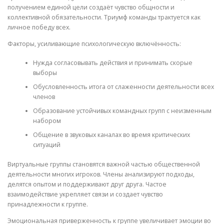
получением единой цели создаёт чувство общности и
коллективной обязательности. Триумф команды трактуется как
личное победу всех.
Факторы, усиливающие психологическую включённость:
Нужда согласовывать действия и принимать скорые
выборы
Обусловленность итога от слаженности деятельности всех
членов
Образование устойчивых командных групп с неизменным
набором
Общение в звуковых каналах во время критических
ситуаций
Виртуальные группы становятся важной частью общественной
деятельности многих игроков. Члены анализируют подходы,
делятся опытом и поддерживают друг друга. Частое
взаимодействие укрепляет связи и создает чувство
принадлежности к группе.
Эмоциональная приверженность к группе увеличивает эмоции во