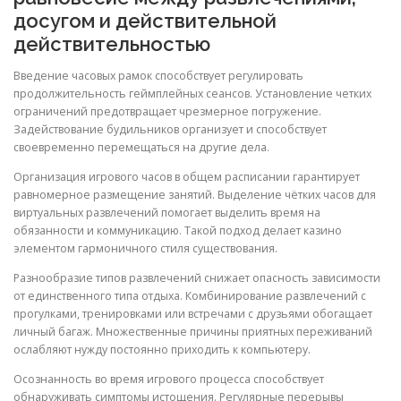
досугом и действительной
действительностью
Введение часовых рамок способствует регулировать
продолжительность геймплейных сеансов. Установление четких
ограничений предотвращает чрезмерное погружение.
Задействование будильников организует и способствует
своевременно перемещаться на другие дела.
Организация игрового часов в общем расписании гарантирует
равномерное размещение занятий. Выделение чётких часов для
виртуальных развлечений помогает выделить время на
обязанности и коммуникацию. Такой подход делает казино
элементом гармоничного стиля существования.
Разнообразие типов развлечений снижает опасность зависимости
от единственного типа отдыха. Комбинирование развлечений с
прогулками, тренировками или встречами с друзьями обогащает
личный багаж. Множественные причины приятных переживаний
ослабляют нужду постоянно приходить к компьютеру.
Осознанность во время игрового процесса способствует
обнаруживать симптомы истощения. Регулярные перерывы