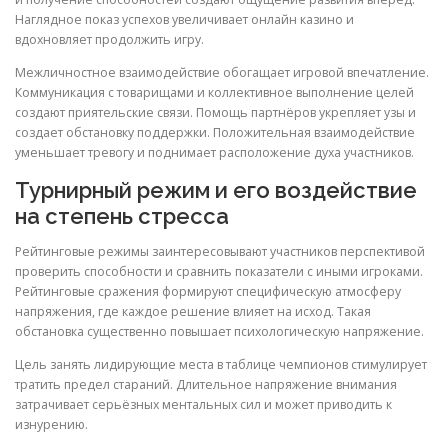
Наглядное показ успехов увеличивает онлайн казино и
вдохновляет продолжить игру.
Межличностное взаимодействие обогащает игровой впечатление.
Коммуникация с товарищами и коллективное выполнение целей
создают приятельские связи. Помощь партнёров укрепляет узы и
создает обстановку поддержки. Положительная взаимодействие
уменьшает тревогу и поднимает расположение духа участников.
Турнирный режим и его воздействие
на степень стресса
Рейтинговые режимы заинтересовывают участников перспективой
проверить способности и сравнить показатели с иными игроками.
Рейтинговые сражения формируют специфическую атмосферу
напряжения, где каждое решение влияет на исход. Такая
обстановка существенно повышает психологическую напряжение.
Цель занять лидирующие места в таблице чемпионов стимулирует
тратить предел стараний. Длительное напряжение внимания
затрачивает серьёзных ментальных сил и может приводить к
изнурению.