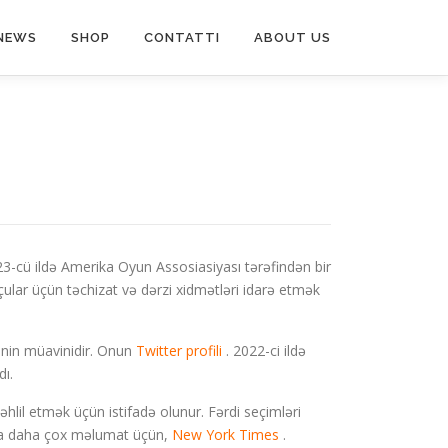
NEWS
SHOP
CONTATTI
ABOUT US
023-cü ildə Amerika Oyun Assosiasiyası tərəfindən bir
çular üçün təchizat və dərzi xidmətləri idarə etmək
inin müavinidir. Onun
Twitter profili
. 2022-ci ildə
dı.
lil etmək üçün istifadə olunur. Fərdi seçimləri
ında daha çox məlumat üçün,
New York Times
.