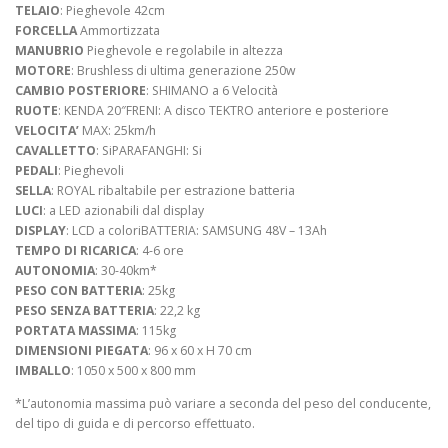
TELAIO
: Pieghevole 42cm
FORCELLA
Ammortizzata
MANUBRIO
Pieghevole e regolabile in altezza
MOTORE
: Brushless di ultima generazione 250w
CAMBIO POSTERIORE
: SHIMANO a 6 Velocità
RUOTE
: KENDA 20″FRENI: A disco TEKTRO anteriore e posteriore
VELOCITA’
MAX: 25km/h
CAVALLETTO
: SiPARAFANGHI: Si
PEDALI
: Pieghevoli
SELLA
: ROYAL ribaltabile per estrazione batteria
LUCI
: a LED azionabili dal display
DISPLAY
: LCD a coloriBATTERIA: SAMSUNG 48V – 13Ah
TEMPO DI RICARICA
: 4-6 ore
AUTONOMIA
: 30-40km*
PESO CON BATTERIA
: 25kg
PESO SENZA BATTERIA
: 22,2 kg
PORTATA MASSIMA
: 115kg
DIMENSIONI PIEGATA
: 96 x 60 x H 70 cm
IMBALLO
: 1050 x 500 x 800 mm
*L’autonomia massima può variare a seconda del peso del conducente,
del tipo di guida e di percorso effettuato.