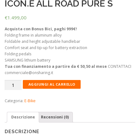
ICON.E ALL ROAD PURE S
€
1.499,00
Acquista con Bonus Bici, paghi 999€!
Folding frame in aluminum alloy
Foldable and height adjustable handlebar
Comfort seat and tip-up for battery extraction
Folding pedals
SAMSUNG lithium battery
Tua con finanziamento a partire da € 50,50 al mese
CONTATTACI
commerciale@onsharing.it
ICON.E
AGGIUNGI AL CARRELLO
ALL
ROAD
Categoria:
E-Bike
PURE
S
quantità
Descrizione
Recensioni (0)
DESCRIZIONE